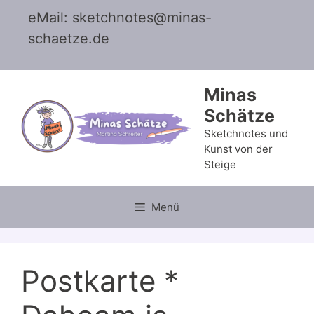
Zum
eMail: sketchnotes@minas-
Inhalt
schaetze.de
springen
Minas
Schätze
Sketchnotes und
Kunst von der
Steige
Menü
Postkarte *